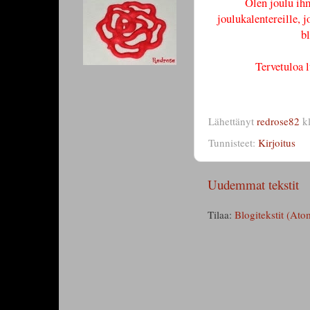
Olen joulu ihm
joulukalentereille, 
b
Tervetuloa 
Lähettänyt
redrose82
k
Tunnisteet:
Kirjoitus
Uudemmat tekstit
Tilaa:
Blogitekstit (Ato