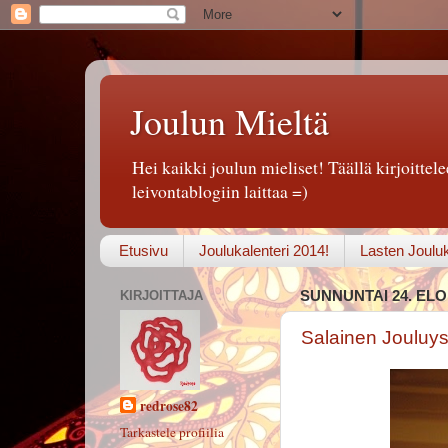
Joulun Mieltä
Hei kaikki joulun mieliset! Täällä kirjoittelee
leivontablogiin laittaa =)
Etusivu
Joulukalenteri 2014!
Lasten Jouluk
KIRJOITTAJA
SUNNUNTAI 24. ELO
Salainen Jouluy
redrose82
Tarkastele profiilia