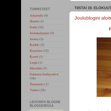
TIISTAI 19. ELOKUU
TUNNISTEET
Askartelu
(4)
Joulublogini aloit
Haaste
(1)
Joulu
(32)
H
Joulukalenteri
(5)
Juoma
(2)
Karkki
(2)
Kirjoitus
(12)
Kortti
(1)
Leipä
(1)
Musiikki
(3)
Salainen Jouluystävä
(16)
Tunnustus
(1)
Vaihto
(25)
LEIVONTA BLOGINI
BLOGGERISSA