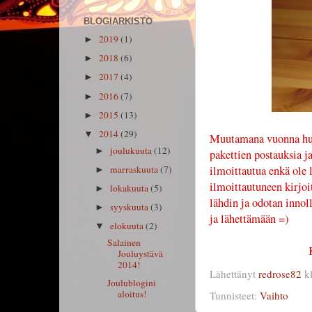
BLOGIARKISTO
2019
(1)
►
2018
(6)
►
2017
(4)
►
2016
(7)
►
2015
(13)
►
2014
(29)
▼
Muutamana vuonna huo
joulukuuta
(12)
►
pakettien postauksia j
marraskuuta
(7)
ilmoittautua enkä ole 
►
ilmoittautuneen kirjoi
lokakuuta
(5)
►
lähdin ja odotan innol
syyskuuta
(3)
►
ja lähettämään =)
elokuuta
(2)
▼
Salainen
Jouluystävä
2014!
Lähettänyt
redrose82
k
Joulublogini
aloitus!
Tunnisteet:
Vaihto